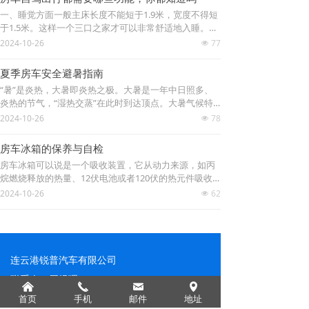
一、睡觉方面一般主床长度不能短于1.9米，宽度不得短
于1.5米。这样一个三口之家才可以非常舒适地入睡。如
果是一个家庭，只带一床被子可以减少行李。2.应该有
2024-10-26
77
넶
一个升降或折叠的乘客床，不用时可以收起给车内腾出
空间。二、卫生间...
夏季房车安全避暑指南
“暑”是炎热，大暑即炎热之极。大暑是一年中日照多、
炎热的节气，“湿热交蒸”在此时到达顶点。大暑气候特
征：高温酷热，雷暴、台风频繁。那么作为房车的车
2024-10-26
78
넶
主，针对夏天的这几个气候特征，小编给您7个房车夏季
日常维护小贴士，助您...
房车冰箱的保养与自检
房车冰箱可以说是一个吸收装置，它从动力来源，如丙
烷燃烧释放的热量、12伏电池或者120伏的热元件吸收
大量的热量，通过自身的转化，来给食物等降温。因
2024-10-26
62
넶
此，房车冰箱的日常保养很重要。通常情况下，房车冰
箱故障多来自于液态丙...
连云港锐普汽车有限公司
联系人：周经理
낀
끅
낂
넹
手 机：15150923888
首页
手机
邮件
地址