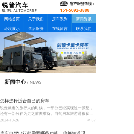
锐普汽车
151-5092-3888
RUIPU AUTOMOBILE
网站首页
关于我们
房车系列
新闻资讯
环境展示
售后服务
在线留言
联系我们
新闻中心
/ NEWS
怎样选择适合自己的房车
说走就走的旅行火的时候，一部分已经实现这一梦想，
还有一部分在为走之前做准备。自驾房车旅游是很多人
的选择。今天，舜宇房车厂家带大家更详细的了解房
2024-10-26
87
넶
车。1、房车没有成品车经常有朋友问我，为啥不买成品
车，而是需要定做？...
房车自驾出行都需要哪些功能，你都知道吗